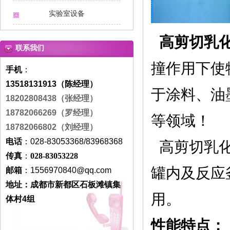
实验室设备
高剪切乳
联系我们
撞作用下使
手机
：
13518131913（陈经理）
于涂料、油
18202808438
（张经理）
18782066269（罗经理）
等领域！
18782066802（刘经理）
电话
：028-83053368/83968368
高剪切乳化
传真
：
028-83053228
罐内及反应
邮箱
：
1556970840
@qq.com
地址：成都市新都区石板滩镇集
用。
体村4组
性能特点：