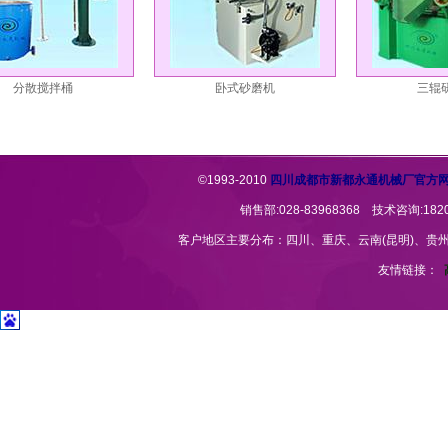
分散搅拌桶
卧式砂磨机
三辊研磨
©1993-2010
四川成都市新都永通机械厂官方
销售部:028-83968368 技术咨询:1820
客户地区主要分布：四川、重庆、云南(昆明)、贵州(贵
友情链接：