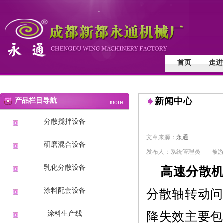
首页
走进
产品栏目导航
新闻中心
more
分散搅拌设备
文章来源：
永通
研磨混合设备
发布人：系统管理员
被游
乳化分散设备
高速分散
涂料配套设备
分散轴转动问
涂料生产线
降失效主要包