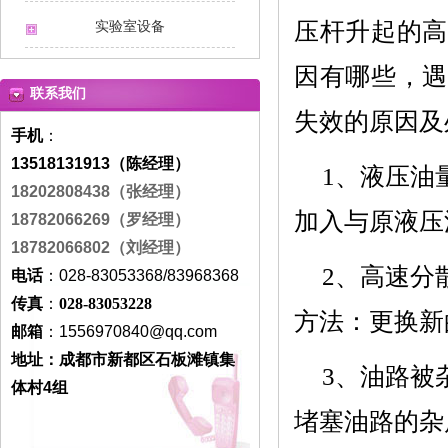
压杆升起的高
实验室设备
因有哪些，遇
联系我们
失效的原因及
手机
：
13518131913（陈经理）
1、
液压油
18202808438
（张经理）
加入与原液压
18782066269（罗经理）
18782066802（刘经理）
2、
高速分
电话
：028-83053368/83968368
传真
：
028-83053228
方法：更换新
邮箱
：
1556970840
@qq.com
地址：成都市新都区石板滩镇集
3、
油路被
体村4组
堵塞油路的杂