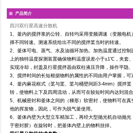
产品简介
四川双行星高速分散机
1、
釜内的搅拌浆的公转、自转均采用变频调速（变频电机
择不同转速。测速系统给出不同的搅拌桨当时的转速。
2、
釜体可电、蒸气、水及油循环加热。加热温度通过控制
上的独特温度探测装置确保物料温度误差小于±1℃，夹套
实现冷却
，
封盖及行星搅拌器由双柱液压升降，操作平隐
3、
搅拌时间的长短根据物料的属性的不同由用户掌握，可
4、
釜内麻花框式（桨与桨、桨与桶壁间距3-4mm）搅拌
转，使物料上下及四周流动，从而可在较短时间内达到混
5、
机械密封和釜体之间的（梯形）软密封，使物料可在真
他的挥发物，因此，可作为脱气釜使用。
6、
釜体内壁为大型立车精加工，再经大型抛光机自动抛光
于密封胶）在旋转时，把釜体内壁上的物料挂掉
。