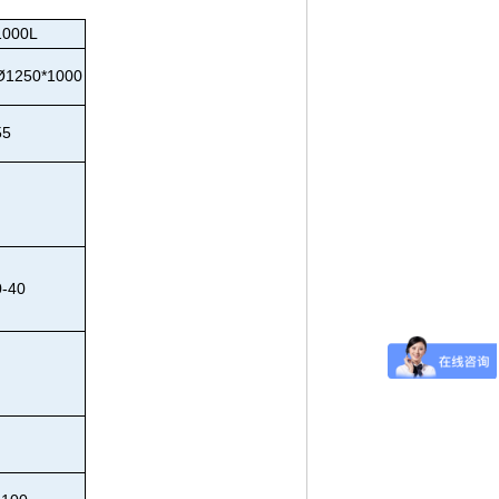
1000L
Ø1250*1000
55
0-40