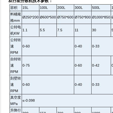
双行星分散机技术参数：
容积
15L
100L
200L
300L
500L
料桶规
Ø250*200
Ø600*500
Ø750*600
Ø750*800
Ø1000*850
格mm
公转电
1.1
5.5
7.5
11
30
机KW
公转转
速
0-60
0-40
0-33
RPM
自转转
速
0-75
0-60
0-42
RPM
刮壁转
速
0-60
0-40
0-33
RPM
真空度
≤-0.098
MPa
升降行